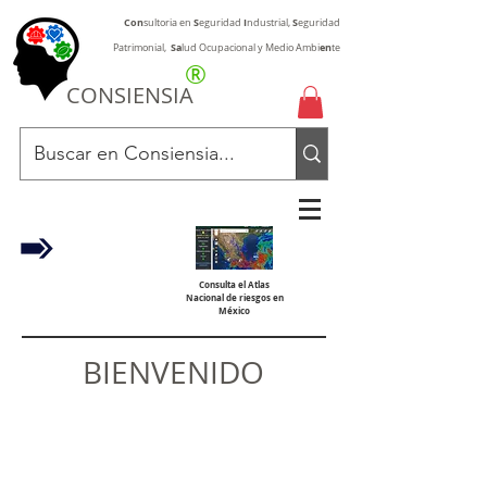
Con
S
I
S
sultoria en
eguridad
ndustrial,
eguridad
Sa
en
Patrimonial,
lud Ocupacional y Medio Ambi
te
®
CONSIENSIA
Consulta el Atlas
Nacional de riesgos en
México
BIENVENIDO