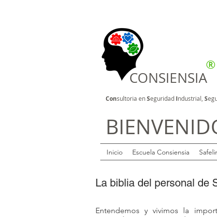
®
CONSIENSIA
Con
sultoria en
S
eguridad
I
ndustrial,
S
egu
BIENVENID
Inicio
Escuela Consiensia
Safeli
La biblia del personal de
Entendemos y vivimos la import