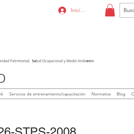
Iniciar sesión
ridad Patrimonial,
Sa
lud Ocupacional y Medio Ambi
en
te
O
nk
Servicios de entrenamiento/capacitación
Normativa
Blog
C
26-STPS-2008