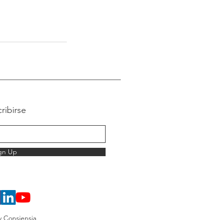
ribirse
gn Up
 Consiensia