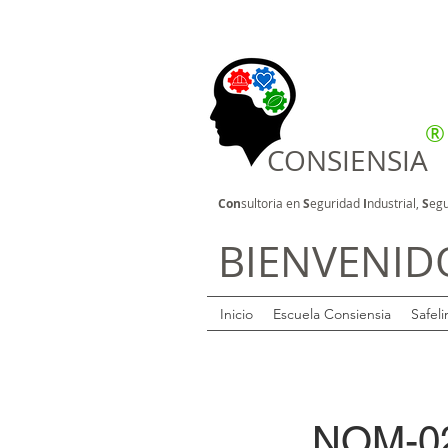
®
CONSIENSIA
Con
sultoria en
S
eguridad
I
ndustrial,
S
egu
BIENVENID
Inicio
Escuela Consiensia
Safeli
NOM-0