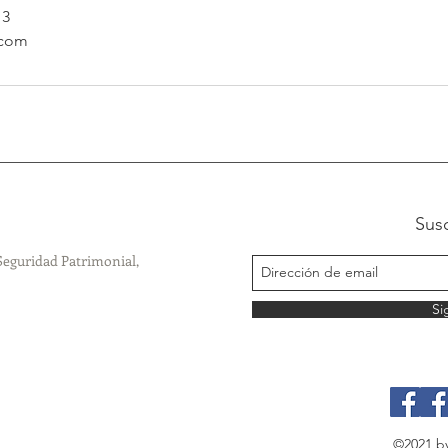
13
.com
Susc
Seguridad Patrimonial,
Si
©2021 by