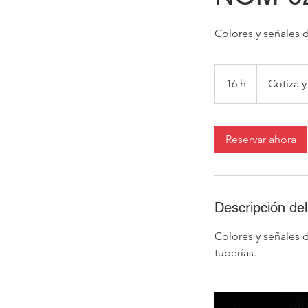
Colores y señales 
Cotiza
y
16 h
1
Cotiza y
reserva.
6
h
Reservar ahora
Descripción del
Colores y señales 
tuberías.