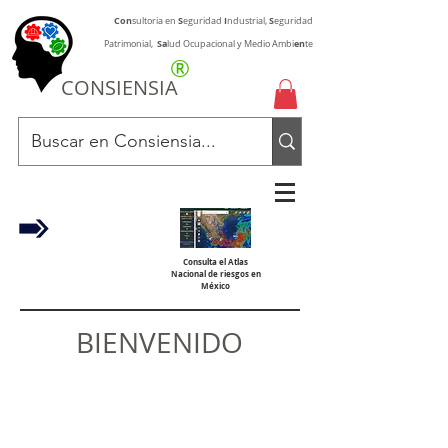
Con
S
I
S
sultoria en
eguridad
ndustrial,
eguridad
Sa
en
Patrimonial,
lud Ocupacional y Medio Ambi
te
®
CONSIENSIA
Consulta el Atlas
Nacional de riesgos en
México
BIENVENIDO